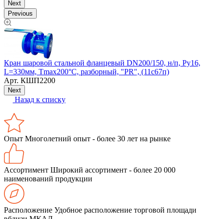
Next
Previous
Кран шаровой стальной фланцевый DN200/150, н/п, Ру16,
Т
L=330мм, Tmax200°С, разборный, "PR", (11с67п)
Арт.
КШП2200
Next
Назад к списку
Опыт
Многолетний опыт - более 30 лет на рынке
Ассортимент
Широкий ассортимент - более 20 000
наименований продукции
Расположение
Удобное расположение торговой площади
вблизи МКАД