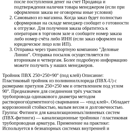
после поступления денег на счет Продавца и
подтверждения наличия товара менеджером (если при
оформлении заказа не оговорены иные условия)
Самовывоз из магазина. Когда заказ будет полностью
сформирован на складе менеджер сообщит о готовности
к отгрузке. Для получения заказа обратитесь к
операторам в торговом зале и сообщите номер заказа
либо номер счёта либо ИНН (если заказ оформлен на
юридическое лицо или ИП).
Отправка через транспортную компанию "Деловые
Линии". Отправка посылок осуществляется по
вторникам и четвергам. Более подробную информацию
можете получить у наших менеджеров.
Тройник ПВХ 250×250×90° (под клей) Описание:
Пластиковый тройник из поливинилхлорида (ПВХ-U) с
размерами притулов 250×250 мм и ответвлением под углом
90°. Предназначен для соединения трёх участков
трубопровода одинакового диаметра методом
растворного(цементного) сваривания — «под клей». Обладает
коррозионной стойкостью, малым весом и долговечностью.
Группа: Фитинги для канализационных/ливневых систем
(ПВХ-фитинги) — канализационные тройники / пластиковая
трубопроводная арматура. Применение на практике:
Используется в безнапорных системах внутренней и