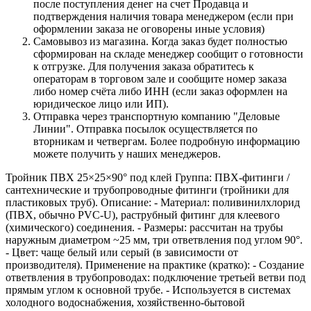
после поступления денег на счет Продавца и
подтверждения наличия товара менеджером (если при
оформлении заказа не оговорены иные условия)
Самовывоз из магазина. Когда заказ будет полностью
сформирован на складе менеджер сообщит о готовности
к отгрузке. Для получения заказа обратитесь к
операторам в торговом зале и сообщите номер заказа
либо номер счёта либо ИНН (если заказ оформлен на
юридическое лицо или ИП).
Отправка через транспортную компанию "Деловые
Линии". Отправка посылок осуществляется по
вторникам и четвергам. Более подробную информацию
можете получить у наших менеджеров.
Тройник ПВХ 25×25×90° под клей Группа: ПВХ‑фитинги /
сантехнические и трубопроводные фитинги (тройники для
пластиковых труб). Описание: - Материал: поливинилхлорид
(ПВХ, обычно PVC‑U), раструбный фитинг для клеевого
(химического) соединения. - Размеры: рассчитан на трубы
наружным диаметром ~25 мм, три ответвления под углом 90°.
- Цвет: чаще белый или серый (в зависимости от
производителя). Применение на практике (кратко): - Создание
ответвления в трубопроводах: подключение третьей ветви под
прямым углом к основной трубе. - Используется в системах
холодного водоснабжения, хозяйственно‑бытовой