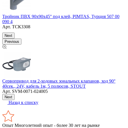
Т
Тройник ПВХ 90х90х45° под клей, PIMTAS, Турция 507 00
0
090 4
Арт.
ТСК3308
Next
Previous
Сервопривод для 2-ходовых зональных клапанов, ход 90°
З
40сек., 24V, кабель 1м, 5 полюсов, STOUT
Т
Арт.
SVM-0071-024005
Next
Назад к списку
Опыт
Многолетний опыт - более 30 лет на рынке