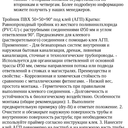
вторникам и четвергам. Более подробную информацию
можете получить у наших менеджеров.
Тройник ПВХ 50×50×90° под клей (АГП) Кратко:
Равнопроходный тройник из жесткого поливинилхлорида
(PVC‑U) с раструбными соединениями Ø50 мм и углом
ответвления 90°. Предназначен для клеевого
(растворительного) соединения с помощью клея АГП.
Применение: - Для безнапорных систем: внутренняя и
наружная бытовая канализация, дренаж, ливневая
канализация, сточные и технологические трубопроводы. -
Используется для организации ответвлений от основной
трассы Ø50 мм, смены направления потока или подвода
ответвлений в стояках и магистралях. Преимущества и
свойства: - Коррозионная и химическая стойкость по
сравнению с металлическими фитингами. - Низкий вес,
простота монтажа. - Герметичность при правильном
выполнении клеевого соединения. - Долговечность и
устойчивость к биологическому воздействию. Особенности
монтажа (общие рекомендации): 1. Выполните
предварительную примерку (dry-fit) и отметьте положение. 2.
Очистите и обезжирьте наружную поверхность трубы и
внутреннюю поверхность раструба; при необходимости
используйте праймер согласно инструкции клея. 3. Нанесите
клей АГП равномерно на раструб и на наружную часть трубы.