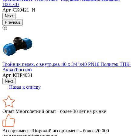
1
1001303
Арт.
СК0421_И
Next
Previous
.
Тройник перех. с внутр.рез. 40 х 3/4"х40 PN16 Политэк ТПК-
К
Аква (Россия)
Арт.
КПР4034
Next
Назад к списку
Опыт
Многолетний опыт - более 30 лет на рынке
Ассортимент
Широкий ассортимент - более 20 000