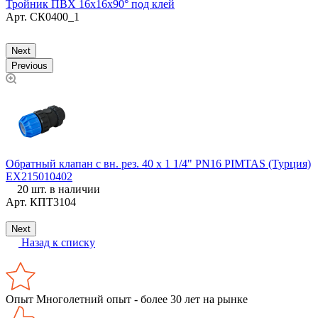
Тройник ПВХ 16х16х90° под клей
2
Арт.
СК0400_1
Next
Previous
Обратный клапан с вн. рез. 40 х 1 1/4" PN16 PIMTAS (Турция)
EX215010402
М
20 шт. в наличии
з
Арт.
КПТ3104
Next
Назад к списку
Опыт
Многолетний опыт - более 30 лет на рынке