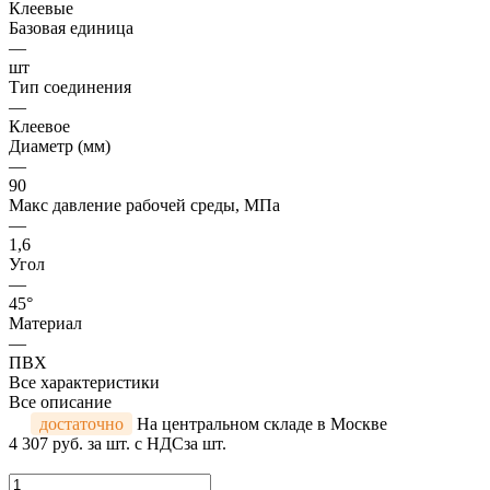
Клеевые
Базовая единица
—
шт
Тип соединения
—
Клеевое
Диаметр (мм)
—
90
Макс давление рабочей среды, МПа
—
1,6
Угол
—
45°
Материал
—
ПВХ
Все характеристики
Все описание
достаточно
На центральном складе в Москве
4 307 руб.
за шт. с НДС
за шт.