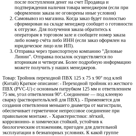
после поступления денег на счет Продавца и
подтверждения наличия товара менеджером (если при
оформлении заказа не оговорены иные условия)
Самовывоз из магазина. Когда заказ будет полностью
сформирован на складе менеджер сообщит о готовности
к отгрузке. Для получения заказа обратитесь к
операторам в торговом зале и сообщите номер заказа
либо номер счёта либо ИНН (если заказ оформлен на
юридическое лицо или ИП).
Отправка через транспортную компанию "Деловые
Линии". Отправка посылок осуществляется по
вторникам и четвергам. Более подробную информацию
можете получить у наших менеджеров.
Товар: Тройник переходной ПВХ 125 x 75 x 90° под клей
(Китай) Краткое описание: - Переходной тройник из жесткого
ПВХ (PVC‑U) с основным патрубком 125 мм и ответвлением
75 мм, угол ответвления 90°. Соединение — под клеевую
сварку (растворитель/клей для ПВХ). - Применяется для
создания ответвления меньшего диаметра от магистрали,
обеспечивает герметичное непрессовое соединение при
правильном монтаже. - Характеристики: лёгкий,
коррозионно- и химически стойкий, устойчив к
биологическим отложениям, пригоден для длительной
эксплуатации в безнапорных условиях. К какой группе