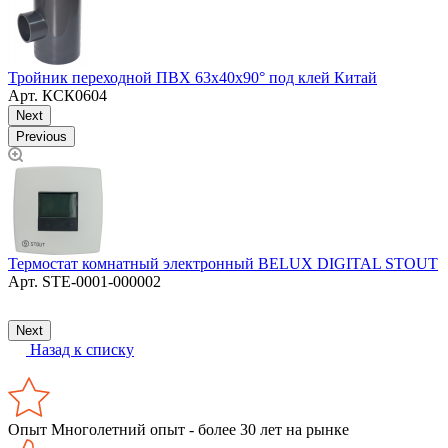
Тройник переходной ПВХ 63х40х90° под клей Китай
Т
Арт.
КСК0604
Next
Previous
Термостат комнатный электронный BELUX DIGITAL STOUT
Т
Арт.
STE-0001-000002
Next
Назад к списку
Опыт
Многолетний опыт - более 30 лет на рынке