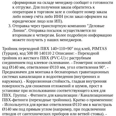
сформирован на складе менеджер сообщит о готовности
к отгрузке. Для получения заказа обратитесь к
операторам в торговом зале и сообщите номер заказа
либо номер счёта либо ИНН (если заказ оформлен на
юридическое лицо или ИП).
Отправка через транспортную компанию "Деловые
Линии". Отправка посылок осуществляется по
вторникам и четвергам. Более подробную информацию
можете получить у наших менеджеров.
Тройник переходной ПВХ 140×110×90° под клей, PIMTAS
(Турция), код 508 00 140110 2 Описание: - Переходной
тройник из жесткого ПВХ (PVC-U) с раструбным
соединением под клеевое склеивание. - Геометрия: основной
ход Ø140 мм, ответвление Ø110 мм, угол ответвления 90°. -
Предназначен для монтажа в беснапорных гравитационных
системах канализации и водоотведения (внутренних и
наружных). - Коррозионная стойкость, гладкая внутренняя
поверхность для снижения отложений и шумов, прост в
установке при использовании соответствующего клея для
ПВХ. Группа: - Фитинги для канализации / Канализационные
ПВХ‑фитинги (переходные тройники). Кратко о применении:
- Используется для врезки ответвления Ø110 мм в магистраль
Ø140 мм под прямым углом (например, при подключении
отводов от сантехнических приборов или ветвей стояка). -