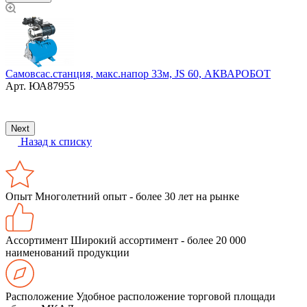
Самовсас.станция, макс.напор 33м, JS 60, АКВАРОБОТ
Арт.
ЮА87955
К
Next
Назад к списку
Опыт
Многолетний опыт - более 30 лет на рынке
Ассортимент
Широкий ассортимент - более 20 000
наименований продукции
Расположение
Удобное расположение торговой площади