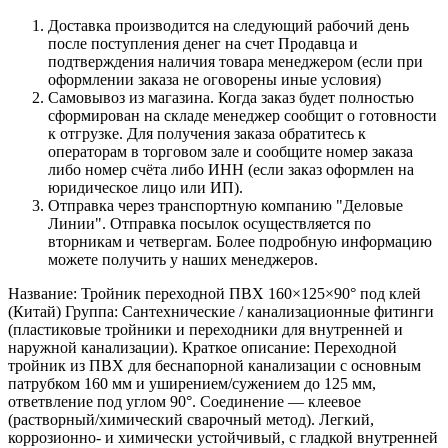
Доставка производится на следующий рабочий день
после поступления денег на счет Продавца и
подтверждения наличия товара менеджером (если при
оформлении заказа не оговорены иные условия)
Самовывоз из магазина. Когда заказ будет полностью
сформирован на складе менеджер сообщит о готовности
к отгрузке. Для получения заказа обратитесь к
операторам в торговом зале и сообщите номер заказа
либо номер счёта либо ИНН (если заказ оформлен на
юридическое лицо или ИП).
Отправка через транспортную компанию "Деловые
Линии". Отправка посылок осуществляется по
вторникам и четвергам. Более подробную информацию
можете получить у наших менеджеров.
Название: Тройник переходной ПВХ 160×125×90° под клей
(Китай) Группа: Сантехнические / канализационные фитинги
(пластиковые тройники и переходники для внутренней и
наружной канализации). Краткое описание: Переходной
тройник из ПВХ для беснапорной канализации с основным
патрубком 160 мм и уширением/сужением до 125 мм,
ответвление под углом 90°. Соединение — клеевое
(растворный/химический сварочный метод). Легкий,
коррозионно- и химически устойчивый, с гладкой внутренней