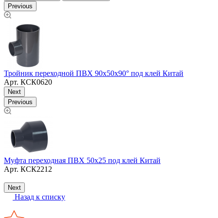
Previous
й
Т
Тройник переходной ПВХ 90х50х90° под клей Китай
Арт.
КСК0620
Next
Previous
Муфта переходная ПВХ 50х25 под клей Китай
Арт.
КСК2212
Т
Next
Назад к списку