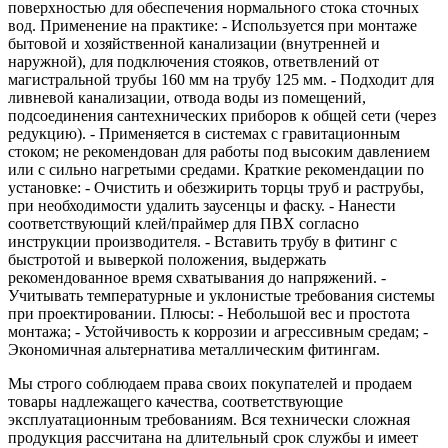
поверхностью для обеспечения нормального стока сточных
вод. Применение на практике: - Используется при монтаже
бытовой и хозяйственной канализации (внутренней и
наружной), для подключения стояков, ответвлений от
магистральной трубы 160 мм на трубу 125 мм. - Подходит для
ливневой канализации, отвода воды из помещений,
подсоединения сантехнических приборов к общей сети (через
редукцию). - Применяется в системах с гравитационным
стоком; не рекомендован для работы под высоким давлением
или с сильно нагретыми средами. Краткие рекомендации по
установке: - Очистить и обезжирить торцы труб и раструбы,
при необходимости удалить заусенцы и фаску. - Нанести
соответствующий клей/праймер для ПВХ согласно
инструкции производителя. - Вставить трубу в фитинг с
быстротой и выверкой положения, выдержать
рекомендованное время схватывания до напряжений. -
Учитывать температурные и уклонистые требования системы
при проектировании. Плюсы: - Небольшой вес и простота
монтажа; - Устойчивость к коррозии и агрессивным средам; -
Экономичная альтернатива металлическим фитингам.
Мы строго соблюдаем права своих покупателей и продаем
товары надлежащего качества, соответствующие
эксплуатационным требованиям. Вся технически сложная
продукция рассчитана на длительный срок службы и имеет