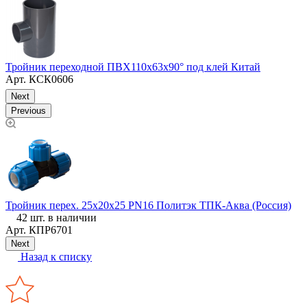
Т
Тройник переходной ПВХ110х63х90° под клей Китай
И
Арт.
КСК0606
Next
Previous
Тройник перех. 25х20х25 PN16 Политэк ТПК-Аква (Россия)
Н
42 шт. в наличии
Арт.
КПР6701
Next
Назад к списку