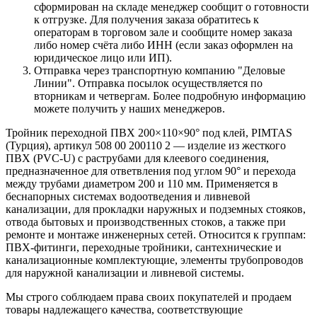
сформирован на складе менеджер сообщит о готовности
к отгрузке. Для получения заказа обратитесь к
операторам в торговом зале и сообщите номер заказа
либо номер счёта либо ИНН (если заказ оформлен на
юридическое лицо или ИП).
Отправка через транспортную компанию "Деловые
Линии". Отправка посылок осуществляется по
вторникам и четвергам. Более подробную информацию
можете получить у наших менеджеров.
Тройник переходной ПВХ 200×110×90° под клей, PIMTAS
(Турция), артикул 508 00 200110 2 — изделие из жесткого
ПВХ (PVC-U) с раструбами для клеевого соединения,
предназначенное для ответвления под углом 90° и перехода
между трубами диаметром 200 и 110 мм. Применяется в
беснапорных системах водоотведения и ливневой
канализации, для прокладки наружных и подземных стояков,
отвода бытовых и производственных стоков, а также при
ремонте и монтаже инженерных сетей. Относится к группам:
ПВХ-фитинги, переходные тройники, сантехнические и
канализационные комплектующие, элементы трубопроводов
для наружной канализации и ливневой системы.
Мы строго соблюдаем права своих покупателей и продаем
товары надлежащего качества, соответствующие