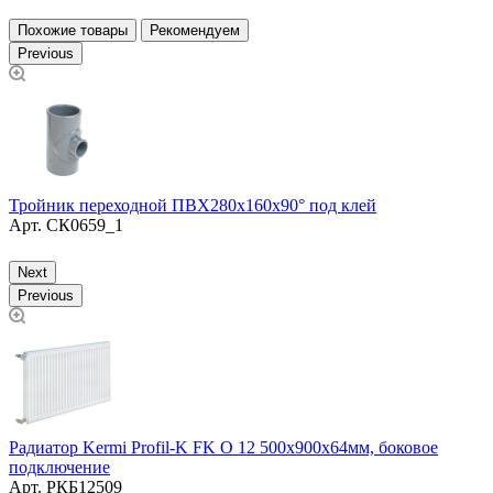
Похожие товары
Рекомендуем
Previous
Т
Тройник переходной ПВХ280х160х90° под клей
И
Арт.
СК0659_1
Next
Previous
У
Радиатор Kermi Profil-K FK O 12 500х900х64мм, боковое
"
подключение
Арт.
РКБ12509