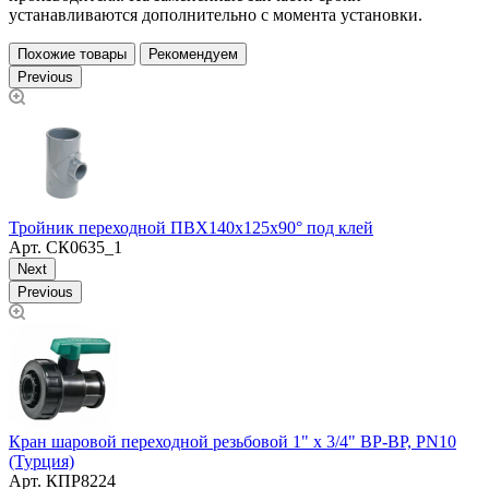
устанавливаются дополнительно с момента установки.
Похожие товары
Рекомендуем
Previous
Тройник переходной ПВХ140х125х90° под клей
Т
Арт.
СК0635_1
Next
Previous
Кран шаровой переходной резьбовой 1" х 3/4" ВР-ВР, PN10
З
(Турция)
Арт.
КПР8224