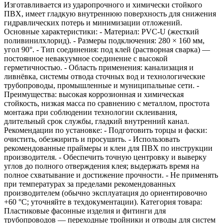
Изготавливается из ударопрочного и химически стойкого
ПВХ, имеет гладкую внутреннюю поверхность для снижения
гидравлических потерь и минимизации отложений.
Основные характеристики: - Материал: PVC‑U (жесткий
поливинилхлорид). - Размеры подключения: 280 × 160 мм,
угол 90°. - Тип соединения: под клей (растворная сварка) —
постоянное невакуумное соединение с высокой
герметичностью. - Область применения: канализация и
ливнёвка, системы отвода сточных вод и технологические
трубопроводы, промышленные и муниципальные сети. -
Преимущества: высокая коррозионная и химическая
стойкость, низкая масса по сравнению с металлом, простота
монтажа при соблюдении технологии склеивания,
длительный срок службы, гладкий внутренний канал.
Рекомендации по установке: - Подготовить торцы и фаски:
очистить, обезжирить и просушить. - Использовать
рекомендованные праймеры и клеи для ПВХ по инструкции
производителя. - Обеспечить точную центровку и выверку
углов до полного отверждения клея; выдержать время на
полное схватывание и достижение прочности. - Не применять
при температурах за пределами рекомендованных
производителем (обычно эксплуатация до ориентировочно
+60 °C; уточняйте в техдокументации). Категория товара:
Пластиковые фасонные изделия и фитинги для
трубопроводов — переходные тройники и отводы для систем