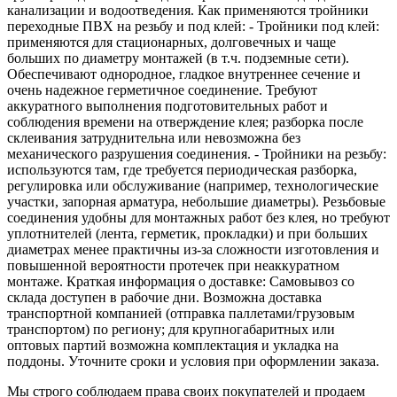
канализации и водоотведения. Как применяются тройники
переходные ПВХ на резьбу и под клей: - Тройники под клей:
применяются для стационарных, долговечных и чаще
больших по диаметру монтажей (в т.ч. подземные сети).
Обеспечивают однородное, гладкое внутреннее сечение и
очень надежное герметичное соединение. Требуют
аккуратного выполнения подготовительных работ и
соблюдения времени на отверждение клея; разборка после
склеивания затруднительна или невозможна без
механического разрушения соединения. - Тройники на резьбу:
используются там, где требуется периодическая разборка,
регулировка или обслуживание (например, технологические
участки, запорная арматура, небольшие диаметры). Резьбовые
соединения удобны для монтажных работ без клея, но требуют
уплотнителей (лента, герметик, прокладки) и при больших
диаметрах менее практичны из‑за сложности изготовления и
повышенной вероятности протечек при неаккуратном
монтаже. Краткая информация о доставке: Самовывоз со
склада доступен в рабочие дни. Возможна доставка
транспортной компанией (отправка паллетами/грузовым
транспортом) по региону; для крупногабаритных или
оптовых партий возможна комплектация и укладка на
поддоны. Уточните сроки и условия при оформлении заказа.
Мы строго соблюдаем права своих покупателей и продаем