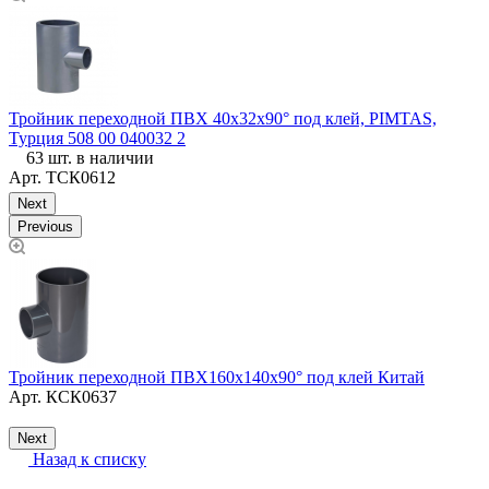
Тройник переходной ПВХ 40х32х90° под клей, PIMTAS,
Т
Турция 508 00 040032 2
63 шт. в наличии
Арт.
ТСК0612
Next
Previous
Тройник переходной ПВХ160х140х90° под клей Китай
С
Арт.
КСК0637
к
Next
Назад к списку