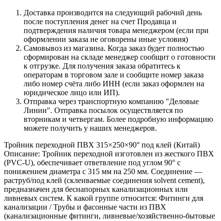
Доставка производится на следующий рабочий день
после поступления денег на счет Продавца и
подтверждения наличия товара менеджером (если при
оформлении заказа не оговорены иные условия)
Самовывоз из магазина. Когда заказ будет полностью
сформирован на складе менеджер сообщит о готовности
к отгрузке. Для получения заказа обратитесь к
операторам в торговом зале и сообщите номер заказа
либо номер счёта либо ИНН (если заказ оформлен на
юридическое лицо или ИП).
Отправка через транспортную компанию "Деловые
Линии". Отправка посылок осуществляется по
вторникам и четвергам. Более подробную информацию
можете получить у наших менеджеров.
Тройник переходной ПВХ 315×250×90° под клей (Китай)
Описание: Тройник переходной изготовлен из жесткого ПВХ
(PVC‑U), обеспечивает ответвление под углом 90° с
понижением диаметра с 315 мм на 250 мм. Соединение —
раструб/под клей (склеиваемые соединения solvent cement),
предназначен для беснапорных канализационных или
ливневых систем. К какой группе относится: Фитинги для
канализации / Трубы и фасонные части из ПВХ
(канализационные фитинги, ливневые/хозяйственно‑бытовые