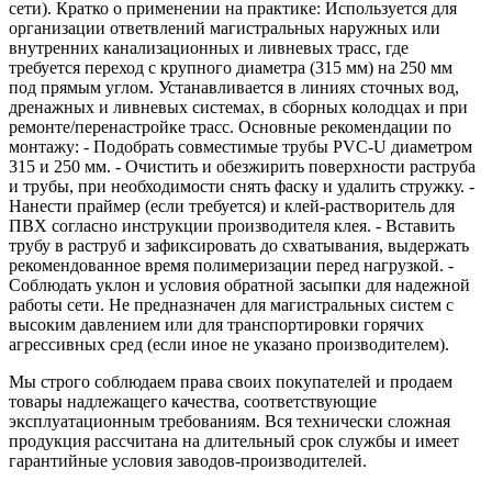
сети). Кратко о применении на практике: Используется для
организации ответвлений магистральных наружных или
внутренних канализационных и ливневых трасс, где
требуется переход с крупного диаметра (315 мм) на 250 мм
под прямым углом. Устанавливается в линиях сточных вод,
дренажных и ливневых системах, в сборных колодцах и при
ремонте/перенастройке трасс. Основные рекомендации по
монтажу: - Подобрать совместимые трубы PVC‑U диаметром
315 и 250 мм. - Очистить и обезжирить поверхности раструба
и трубы, при необходимости снять фаску и удалить стружку. -
Нанести праймер (если требуется) и клей‑растворитель для
ПВХ согласно инструкции производителя клея. - Вставить
трубу в раструб и зафиксировать до схватывания, выдержать
рекомендованное время полимеризации перед нагрузкой. -
Соблюдать уклон и условия обратной засыпки для надежной
работы сети. Не предназначен для магистральных систем с
высоким давлением или для транспортировки горячих
агрессивных сред (если иное не указано производителем).
Мы строго соблюдаем права своих покупателей и продаем
товары надлежащего качества, соответствующие
эксплуатационным требованиям. Вся технически сложная
продукция рассчитана на длительный срок службы и имеет
гарантийные условия заводов-производителей.