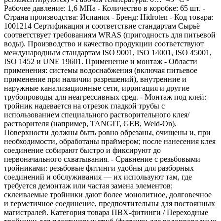
Рабочее давление: 1,6 МПа - Количество в коробке: 65 шт. -
Страна производства: Испания - Бренд: Hidroten - Код товара:
1001214 Сертификация и соответствие стандартам Сырьё
соответствует требованиям WRAS (пригодность для питьевой
воды). Производство и качество продукции соответствуют
международным стандартам ISO 9001, ISO 14001, ISO 45001,
ISO 1452 и UNE 19601. Применение и монтаж - Области
применения: системы водоснабжения (включая питьевое
применение при наличии разрешений), внутренние и
наружные канализационные сети, ирригация и другие
трубопроводы для неагрессивных сред. - Монтаж под клей:
тройник надевается на отрезок гладкой трубы с
использованием специального растворительного клея/
растворителя (например, TANGIT, GEB, Weld‑On).
Поверхности должны быть ровно обрезаны, очищены и, при
необходимости, обработаны праймером; после нанесения клея
соединение собирают быстро и фиксируют до
первоначального схватывания. - Сравнение с резьбовыми
тройниками: резьбовые фитинги удобны для разборных
соединений и обслуживания — их используют там, где
требуется демонтаж или частая замена элементов;
склеиваемые тройники дают более монолитное, долговечное
и герметичное соединение, предпочтительны для постоянных
магистралей. Категория товара ПВХ‑фитинги / Переходные