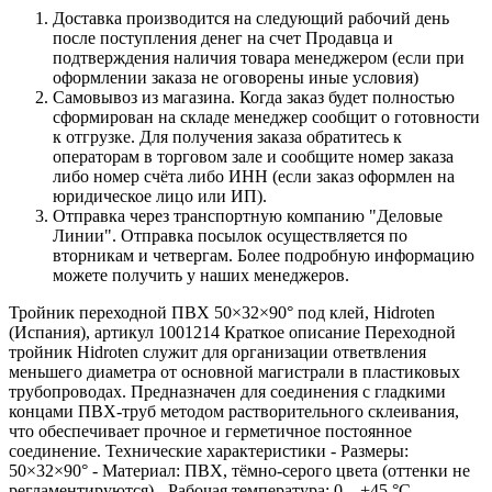
Доставка производится на следующий рабочий день
после поступления денег на счет Продавца и
подтверждения наличия товара менеджером (если при
оформлении заказа не оговорены иные условия)
Самовывоз из магазина. Когда заказ будет полностью
сформирован на складе менеджер сообщит о готовности
к отгрузке. Для получения заказа обратитесь к
операторам в торговом зале и сообщите номер заказа
либо номер счёта либо ИНН (если заказ оформлен на
юридическое лицо или ИП).
Отправка через транспортную компанию "Деловые
Линии". Отправка посылок осуществляется по
вторникам и четвергам. Более подробную информацию
можете получить у наших менеджеров.
Тройник переходной ПВХ 50×32×90° под клей, Hidroten
(Испания), артикул 1001214 Краткое описание Переходной
тройник Hidroten служит для организации ответвления
меньшего диаметра от основной магистрали в пластиковых
трубопроводах. Предназначен для соединения с гладкими
концами ПВХ-труб методом растворительного склеивания,
что обеспечивает прочное и герметичное постоянное
соединение. Технические характеристики - Размеры:
50×32×90° - Материал: ПВХ, тёмно‑серого цвета (оттенки не
регламентируются) - Рабочая температура: 0…+45 °C -