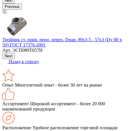
Next
Previous
С
Тройник ст. прив. неоц. перех. Dнар. 89х3,5 - 57х3 (Dу 80 х
50) ГОСТ 17376-2001
Арт.
ЭСП089Т057Н
Next
Назад к списку
Опыт
Многолетний опыт - более 30 лет на рынке
Ассортимент
Широкий ассортимент - более 20 000
наименований продукции
Расположение
Удобное расположение торговой площади