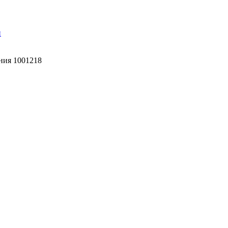
й
ния 1001218