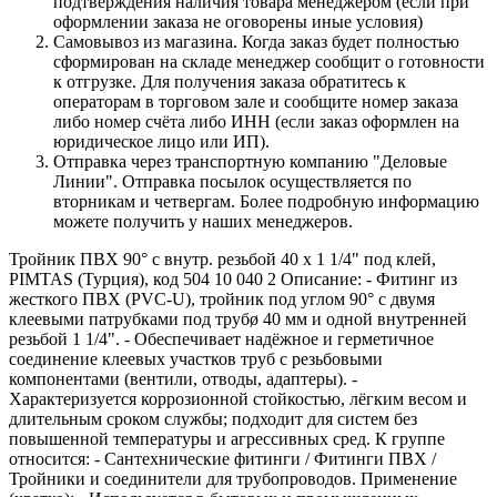
подтверждения наличия товара менеджером (если при
оформлении заказа не оговорены иные условия)
Самовывоз из магазина. Когда заказ будет полностью
сформирован на складе менеджер сообщит о готовности
к отгрузке. Для получения заказа обратитесь к
операторам в торговом зале и сообщите номер заказа
либо номер счёта либо ИНН (если заказ оформлен на
юридическое лицо или ИП).
Отправка через транспортную компанию "Деловые
Линии". Отправка посылок осуществляется по
вторникам и четвергам. Более подробную информацию
можете получить у наших менеджеров.
Тройник ПВХ 90° с внутр. резьбой 40 x 1 1/4" под клей,
PIMTAS (Турция), код 504 10 040 2 Описание: - Фитинг из
жесткого ПВХ (PVC-U), тройник под углом 90° с двумя
клеевыми патрубками под трубø 40 мм и одной внутренней
резьбой 1 1/4". - Обеспечивает надёжное и герметичное
соединение клеевых участков труб с резьбовыми
компонентами (вентили, отводы, адаптеры). -
Характеризуется коррозионной стойкостью, лёгким весом и
длительным сроком службы; подходит для систем без
повышенной температуры и агрессивных сред. К группе
относится: - Сантехнические фитинги / Фитинги ПВХ /
Тройники и соединители для трубопроводов. Применение