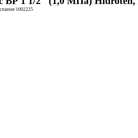
 ВР 1 1/2" (1,0 МПа) Hidroten
Испания 1002225