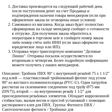
Доставка производится на следующий рабочий день
после поступления денег на счет Продавца и
подтверждения наличия товара менеджером (если при
оформлении заказа не оговорены иные условия)
Самовывоз из магазина. Когда заказ будет полностью
сформирован на складе менеджер сообщит о готовности
к отгрузке. Для получения заказа обратитесь к
операторам в торговом зале и сообщите номер заказа
либо номер счёта либо ИНН (если заказ оформлен на
юридическое лицо или ИП).
Отправка через транспортную компанию "Деловые
Линии". Отправка посылок осуществляется по
вторникам и четвергам. Более подробную информацию
можете получить у наших менеджеров.
Описание: Тройник ПВХ 90° с внутренней резьбой 75 x 1 1/2"
под клей — пластмассовый тройниковый фитинг под углом
90° из жесткого поливинилхлорида (PVC‑U). Один патрубок
рассчитан на склеиваемое соединение под трубу Ø75 мм
(DN75), второй — на внутреннюю резьбу 1 1/2" для
присоединения резьбовых элементов. Обладает коррозионной
стойкостью, малым весом и простой установкой с помощью
растворимого клея для ПВХ. Группа: Фитинги ПВХ /
Сантехнические фитинги / Тройники для