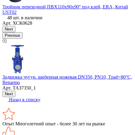
Тройник переходной ПВХ110х90х90° под клей, ERA, Китай
Т
UST02
48 шт. в наличии
Арт.
ХСК0628
Next
Previous
К
L
Задвижка чугун. шиберная ножевая DN350, PN10, Tраб=80°C,
Benarmo
Арт.
ТАЗ7350_1
Next
Назад к списку
Опыт
Многолетний опыт - более 30 лет на рынке