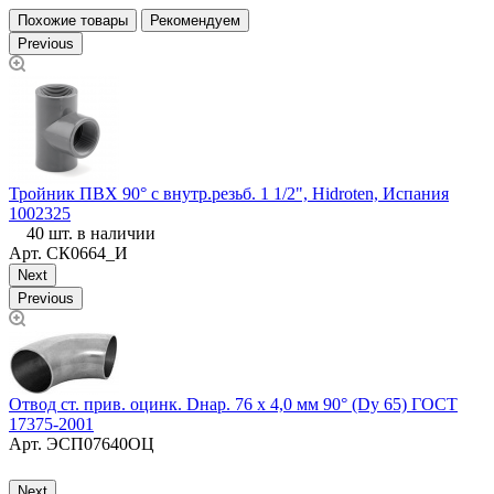
Похожие товары
Рекомендуем
Previous
Тройник ПВХ 90° с внутр.резьб. 1 1/2", Hidroten, Испания
Т
1002325
1
40 шт. в наличии
Арт.
СК0664_И
Next
Previous
Отвод ст. прив. оцинк. Dнар. 76 х 4,0 мм 90° (Dу 65) ГОСТ
17375-2001
Арт.
ЭСП07640ОЦ
В
Next