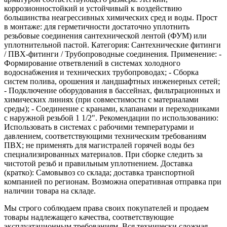
коррозионностойкий и устойчивый к воздействию
большинства неагрессивных химических сред и воды. Прост
в монтаже: для герметичности достаточно уплотнить
резьбовые соединения сантехнической лентой (ФУМ) или
уплотнительной пастой. Категория: Сантехнические фитинги
/ ПВХ-фитинги / Трубопроводные соединения. Применение: -
Формирование ответвлений в системах холодного
водоснабжения и технических трубопроводах; - Сборка
систем полива, орошения и ландшафтных инженерных сетей;
- Подключение оборудования в бассейнах, фильтрационных и
химических линиях (при совместимости с материалами
среды); - Соединение с кранами, клапанами и переходниками
с наружной резьбой 1 1/2". Рекомендации по использованию:
Использовать в системах с рабочими температурами и
давлением, соответствующими техническим требованиям
ПВХ; не применять для магистралей горячей воды без
специализированных материалов. При сборке следить за
чистотой резьб и правильным уплотнением. Доставка
(кратко): Самовывоз со склада; доставка транспортной
компанией по регионам. Возможна оперативная отправка при
наличии товара на складе.
Мы строго соблюдаем права своих покупателей и продаем
товары надлежащего качества, соответствующие
эксплуатационным требованиям. Вся технически сложная