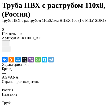
Труба ПВХ с раструбом 110х8
(Россия)
Труба ПВХ с раструбом 110х8,1мм НПВХ 100 (1,6 МПа) SDR13
0
Нет отзывов
Артикул
АСК110Ш_АГ
Характеристики
Бренд
—
AGVANA
Страна производитель
—
Россия
Название
—
Труба