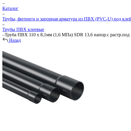
–
Каталог
–
Трубы, фитинги и запорная арматура из ПВХ (PVC-U) под кле
–
Трубы ПВХ клеевые
–
Труба ПВХ 110 х 8,1мм (1,6 МПа) SDR 13,6 напор.с растр.по
Назад