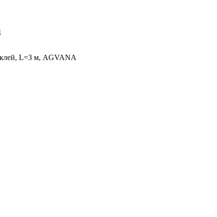
й
д клей, L=3 м, AGVANA