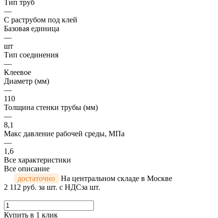
Тип труб
—
С раструбом под клей
Базовая единица
—
шт
Тип соединения
—
Клеевое
Диаметр (мм)
—
110
Толщина стенки трубы (мм)
—
8,1
Макс давление рабочей среды, МПа
—
1,6
Все характеристики
Все описание
достаточно
На центральном складе в Москве
2 112 руб.
за шт. с НДС
за шт.
Купить в 1 клик