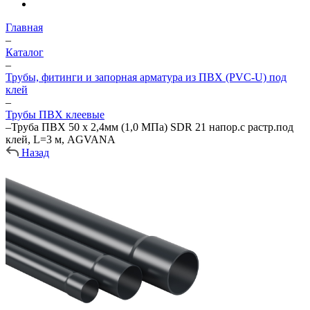
Главная
–
Каталог
–
Трубы, фитинги и запорная арматура из ПВХ (PVC-U) под
клей
–
Трубы ПВХ клеевые
–
Труба ПВХ 50 х 2,4мм (1,0 МПа) SDR 21 напор.с растр.под
клей, L=3 м, AGVANA
Назад