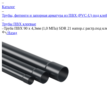
–
Каталог
–
Трубы, фитинги и запорная арматура из ПВХ (PVC-U) под кле
–
Трубы ПВХ клеевые
–
Труба ПВХ 90 х 4,3мм (1,0 МПа) SDR 21 напор.с растр.под 
Назад