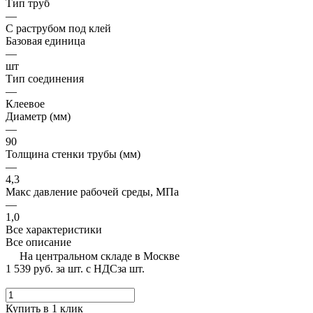
Тип труб
—
С раструбом под клей
Базовая единица
—
шт
Тип соединения
—
Клеевое
Диаметр (мм)
—
90
Толщина стенки трубы (мм)
—
4,3
Макс давление рабочей среды, МПа
—
1,0
Все характеристики
Все описание
На центральном складе в Москве
1 539 руб.
за шт. с НДС
за шт.
Купить в 1 клик