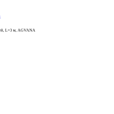
й
клей, L=3 м, AGVANA