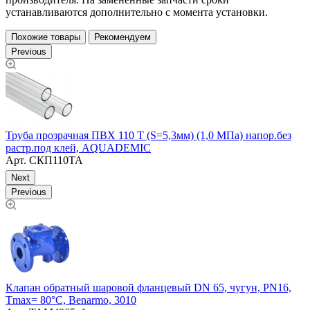
устанавливаются дополнительно с момента установки.
Похожие товары
Рекомендуем
Previous
Труба прозрачная ПВХ 110 Т (S=5,3мм) (1,0 МПа) напор.без
Т
растр.под клей, AQUADEMIC
р
Арт.
СКП110ТА
Next
Previous
Клапан обратный шаровой фланцевый DN 65, чугун, PN16,
Ш
Тmax= 80°С, Benarmo, 3010