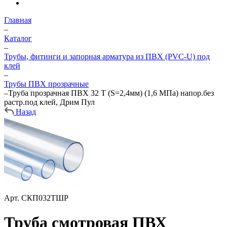
Главная
–
Каталог
–
Трубы, фитинги и запорная арматура из ПВХ (PVC-U) под
клей
–
Трубы ПВХ прозрачные
–
Труба прозрачная ПВХ 32 Т (S=2,4мм) (1,6 МПа) напор.без
растр.под клей, Дрим Пул
Назад
Арт.
СКП032ТШР
Труба смотровая ПВХ