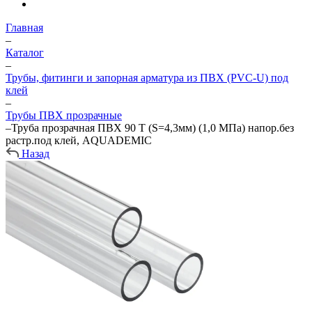
Главная
–
Каталог
–
Трубы, фитинги и запорная арматура из ПВХ (PVC-U) под
клей
–
Трубы ПВХ прозрачные
–
Труба прозрачная ПВХ 90 Т (S=4,3мм) (1,0 МПа) напор.без
растр.под клей, AQUADEMIC
Назад