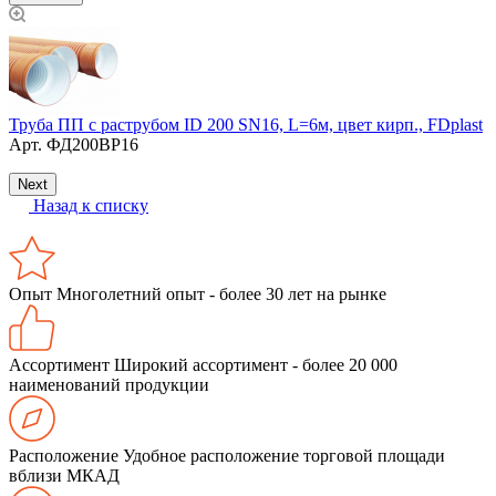
Труба ПП с раструбом ID 200 SN16, L=6м, цвет кирп., FDplast
П
Арт.
ФД200ВР16
Next
Назад к списку
Опыт
Многолетний опыт - более 30 лет на рынке
Ассортимент
Широкий ассортимент - более 20 000
наименований продукции
Расположение
Удобное расположение торговой площади
вблизи МКАД