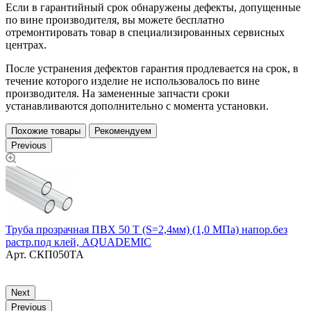
Если в гарантийный срок обнаружены дефекты, допущенные
по вине производителя, вы можете бесплатно
отремонтировать товар в специализированных сервисных
центрах.
После устранения дефектов гарантия продлевается на срок, в
течение которого изделие не использовалось по вине
производителя. На замененные запчасти сроки
устанавливаются дополнительно с момента установки.
Похожие товары
Рекомендуем
Previous
Труба прозрачная ПВХ 50 Т (S=2,4мм) (1,0 МПа) напор.без
Т
растр.под клей, AQUADEMIC
р
Арт.
СКП050ТА
Next
Previous