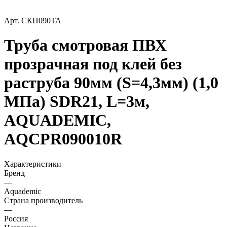
Арт.
СКП090ТА
Труба смотровая ПВХ
прозрачная под клей без
раструба 90мм (S=4,3мм) (1,0
МПа) SDR21, L=3м,
AQUADEMIC,
AQCPR090010R
Характеристики
Бренд
—
Aquademic
Страна производитель
—
Россия