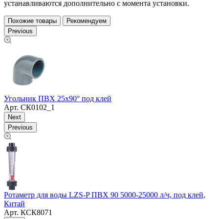
устанавливаются дополнительно с момента установки.
Похожие товары
Рекомендуем
Previous
У
Угольник ПВХ 25х90° под клей
Арт.
СК0102_1
Next
Previous
Ротаметр для воды LZS-P ПВХ 90 5000-25000 л/ч, под клей,
Ф
Китай
1
Арт.
КСК8071