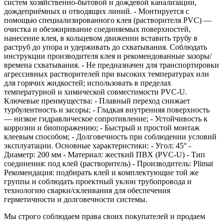
систем хозяйственно-бытовой и дождевой канализации,
дождеприёмных и отводящих линий. - Монтируется с
помощью специализированного клея (растворителя PVC) —
очистка и обезжиривание соединяемых поверхностей,
нанесение клея, в кольцевом движении вставить трубу в
раструб до упора и удерживать до схватывания. Соблюдать
инструкции производителя клея и рекомендованные зазоры/
времена схватывания. - Не предназначен для транспортировки
агрессивных растворителей при высоких температурах или
для горячих жидкостей; использовать в пределах
температурной и химической совместимости PVC-U.
Ключевые преимущества: - Плавный переход снижает
турбулентность и засоры; - Гладкая внутренняя поверхность
— низкое гидравлическое сопротивление; - Устойчивость к
коррозии и биопоражению; - Быстрый и простой монтаж
клеевым способом; - Долговечность при соблюдении условий
эксплуатации. Основные характеристики: - Угол: 45° -
Диаметр: 200 мм - Материал: жесткий ПВХ (PVC-U) - Тип
соединения: под клей (растворитель) - Производитель: Plimat
Рекомендация: подбирать клей и комплектующие той же
группы и соблюдать проектный уклон трубопровода и
технологию сварки/склеивания для обеспечения
герметичности и долговечности системы.
Мы строго соблюдаем права своих покупателей и продаем