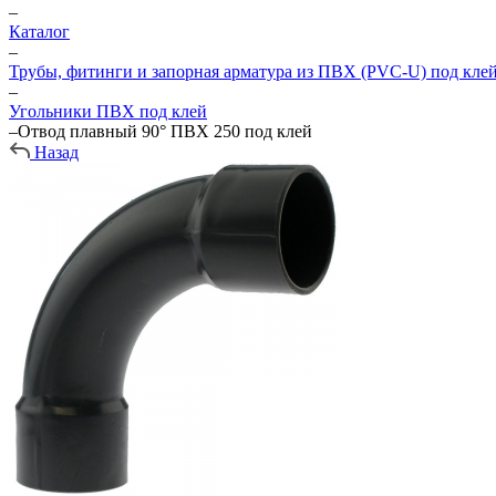
–
Каталог
–
Трубы, фитинги и запорная арматура из ПВХ (PVC-U) под кле
–
Угольники ПВХ под клей
–
Отвод плавный 90° ПВХ 250 под клей
Назад