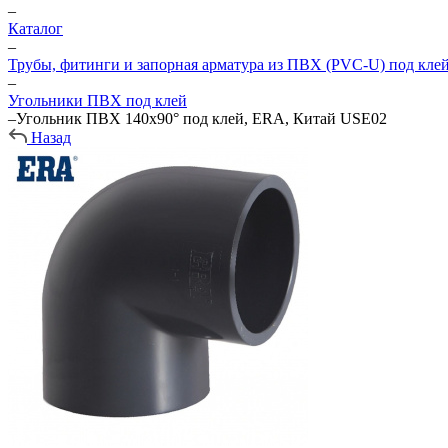
–
Каталог
–
Трубы, фитинги и запорная арматура из ПВХ (PVC-U) под кле
–
Угольники ПВХ под клей
–
Угольник ПВХ 140х90° под клей, ERA, Китай USE02
Назад