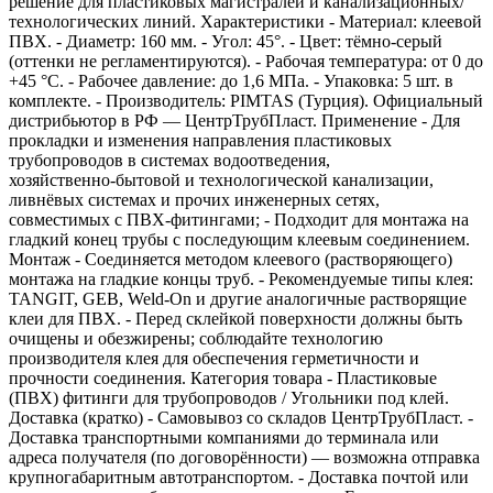
решение для пластиковых магистралей и канализационных/
технологических линий. Характеристики - Материал: клеевой
ПВХ. - Диаметр: 160 мм. - Угол: 45°. - Цвет: тёмно‑серый
(оттенки не регламентируются). - Рабочая температура: от 0 до
+45 °C. - Рабочее давление: до 1,6 МПа. - Упаковка: 5 шт. в
комплекте. - Производитель: PIMTAS (Турция). Официальный
дистрибьютор в РФ — ЦентрТрубПласт. Применение - Для
прокладки и изменения направления пластиковых
трубопроводов в системах водоотведения,
хозяйственно‑бытовой и технологической канализации,
ливнёвых системах и прочих инженерных сетях,
совместимых с ПВХ‑фитингами; - Подходит для монтажа на
гладкий конец трубы с последующим клеевым соединением.
Монтаж - Соединяется методом клеевого (растворяющего)
монтажа на гладкие концы труб. - Рекомендуемые типы клея:
TANGIT, GEB, Weld‑On и другие аналогичные растворящие
клеи для ПВХ. - Перед склейкой поверхности должны быть
очищены и обезжирены; соблюдайте технологию
производителя клея для обеспечения герметичности и
прочности соединения. Категория товара - Пластиковые
(ПВХ) фитинги для трубопроводов / Угольники под клей.
Доставка (кратко) - Самовывоз со складов ЦентрТрубПласт. -
Доставка транспортными компаниями до терминала или
адреса получателя (по договорённости) — возможна отправка
крупногабаритным автотранспортом. - Доставка почтой или