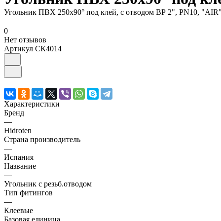
Угольник ПВХ 250х90° под клей, с отводом ВР 2", PN10, "AIR"
0
Нет отзывов
Артикул
СК4014
Характеристики
Бренд
—
Hidroten
Страна производитель
—
Испания
Название
—
Угольник с резьб.отводом
Тип фитингов
—
Клеевые
Базовая единица