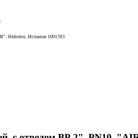
й
R", Hidroten, Испания 1001593
й, с отводом ВР 2", PN10, "AIR