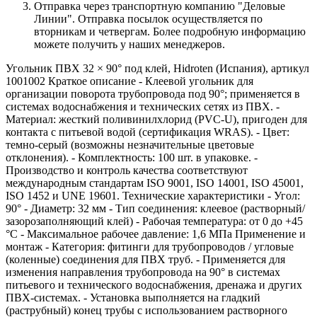
Отправка через транспортную компанию "Деловые
Линии". Отправка посылок осуществляется по
вторникам и четвергам. Более подробную информацию
можете получить у наших менеджеров.
Угольник ПВХ 32 × 90° под клей, Hidroten (Испания), артикул
1001002 Краткое описание - Клеевой угольник для
организации поворота трубопровода под 90°; применяется в
системах водоснабжения и технических сетях из ПВХ. -
Материал: жесткий поливинилхлорид (PVC-U), пригоден для
контакта с питьевой водой (сертификация WRAS). - Цвет:
темно‑серый (возможны незначительные цветовые
отклонения). - Комплектность: 100 шт. в упаковке. -
Производство и контроль качества соответствуют
международным стандартам ISO 9001, ISO 14001, ISO 45001,
ISO 1452 и UNE 19601. Технические характеристики - Угол:
90° - Диаметр: 32 мм - Тип соединения: клеевое (растворный/
зазорозаполняющий клей) - Рабочая температура: от 0 до +45
°C - Максимальное рабочее давление: 1,6 МПа Применение и
монтаж - Категория: фитинги для трубопроводов / угловые
(коленные) соединения для ПВХ труб. - Применяется для
изменения направления трубопровода на 90° в системах
питьевого и технического водоснабжения, дренажа и других
ПВХ‑системах. - Установка выполняется на гладкий
(раструбный) конец трубы с использованием растворного