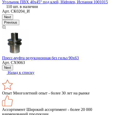
Угольник ПВХ 40х45° под клей, Hidroten, Испания 1001015
"
110 шт. в наличии
Арт.
СК0204_И
Next
Previous
Т
2
Пресс-муфта редукционная без гильз 90х63
Арт.
СХ9063
Next
Назад к списку
Опыт
Многолетний опыт - более 30 лет на рынке
Ассортимент
Широкий ассортимент - более 20 000
наименований продукции