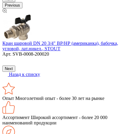
Previous
Кран шаровой DN 20 3/4" ВР/НР (американка), бабочка,
Т
угловой, лат.никел., STOUT
(
Арт.
SVB-0008-200020
Next
Назад к списку
Опыт
Многолетний опыт - более 30 лет на рынке
Ассортимент
Широкий ассортимент - более 20 000
наименований продукции