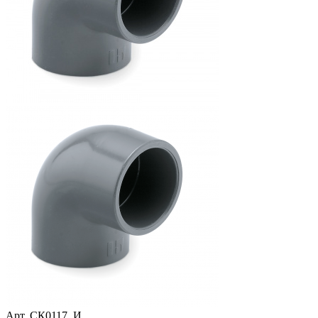
Арт.
СК0117_И