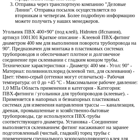
Отправка через транспортную компанию "Деловые
Линии". Отправка посылок осуществляется по
вторникам и четвергам. Более подробную информацию
можете получить у наших менеджеров.
Угольник ПВХ 400×90° (под клей), Hidroten (Испания),
артикул 1001301 Краткое описание - Клеевой ПВХ-фитинг
диаметром 400 мм для выполнения поворота трубопровода на
90°. Предназначен для монтажа в пластиковых системах
трубопроводов и обеспечивает плотное и долговечное
соединение при склеивании с гладким концом трубы.
Технические характеристики - Диаметр: 400 мм - Угол: 90° -
Материал: поливинилхлорид (клеевой тип, для склеивания) -
Цвет: тёмно‑серый (оттенки могут отличаться) - Рабочая
температура: от 0 до +45 °C - Максимальное рабочее давление:
1,0 МПа Область применения и категория - Категория:
ПВХ‑фитинги / угольники для трубопроводов (клеевые). -
Применяется в напорных и безнапорных пластиковых
системах для изменения направления трассы — канализация,
дренаж, промышленные и хозяйственно‑бытовые
трубопроводы, где используются ПВХ‑трубы
соответствующего диаметра. Установка - Соединение
выполняется склеиванием: фитинг насаживают на заранее
подготовленный (чистый, гладкий) торец трубы с
применением специального зазорозаполняющего клея для