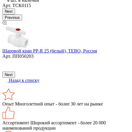
4 шт. в наличии
Арт.
ТСК0115
Next
Previous
Шаровой кран PP-R 25 (белый), TEBO, Россия
Арт.
ПП050203
Г
Next
Назад к списку
Опыт
Многолетний опыт - более 30 лет на рынке
Ассортимент
Широкий ассортимент - более 20 000
наименований продукции