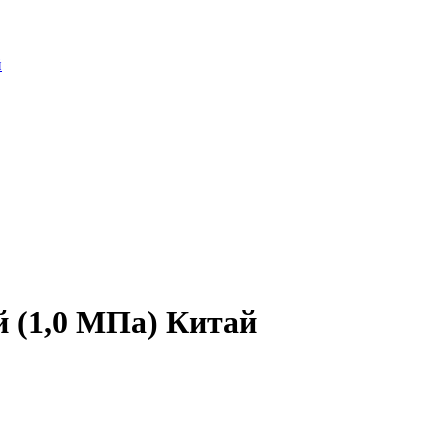
й
й (1,0 МПа) Китай