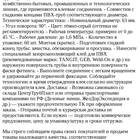
хозяйственно‑бытовых, промышленных и технологических
линиях, где применяются клеевые соединения. - Совместим с
гладкими концами ПВХ‑труб соответствующего диаметра.
Технические характеристики: - Номинальный диаметр: 63 мм.
- Угол поворота: 90°. - Цвет: тёмно‑серый (оттенки не
регламентируются). - Рабочая температура: примерно от 0 до
45 °C. - Рабочее давление: до 1,6 МПа. - Количество в
упаковке: 60 шт. Монтаж (кратко): - Подготовьте гладкий
конец трубы: зачистка, обезжиривание и просушка. - Нанесите
специальный зазорозаполняющий клей для ПВХ
(рекомендованные марки: TANGIT, GEB, Weld‑On и др.) на
наружную поверхность трубы и внутреннюю поверхность
фаски фитинга. - Выполните соединение с легким вращением
и удерживайте до первичной фиксации. Соблюдайте
технологию и время отверждения клея согласно инструкции
производителя клея. Доставка: - Возможна самовывоз со
склада ЦентрТрубПласт или отправка транспортными
компаниями по РФ (Деловые линии, ЖелДорЭкспедиция и
др.) — укажите предпочтительную ТК при оформлении
заказа. - Отправка почтой и курьерская доставка не
предоставляются. Если нужно — подготовлю коммерческое
предложение, цену за упаковку/штуку и сроки отгрузки.
Мы строго соблюдаем права своих покупателей и продаем
товары надлежащего качества, соответствующие