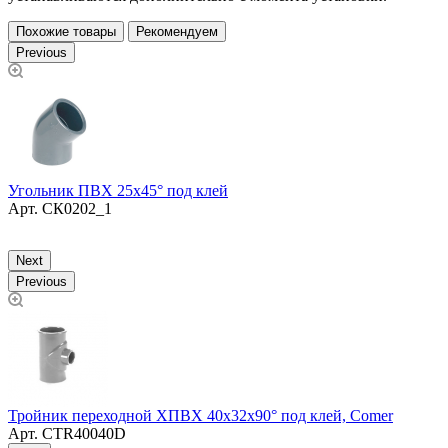
Похожие товары
Рекомендуем
Previous
У
Угольник ПВХ 25х45° под клей
4
Арт.
СК0202_1
Next
Previous
Ф
Тройник переходной ХПВХ 40х32х90° под клей, Comer
Арт.
CTR40040D