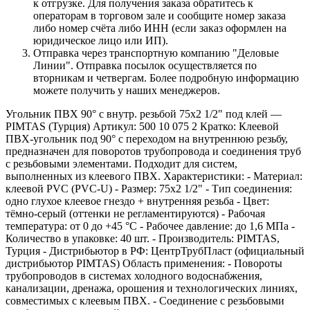
к отгрузке. Для получения заказа обратитесь к
операторам в торговом зале и сообщите номер заказа
либо номер счёта либо ИНН (если заказ оформлен на
юридическое лицо или ИП).
Отправка через транспортную компанию "Деловые
Линии". Отправка посылок осуществляется по
вторникам и четвергам. Более подробную информацию
можете получить у наших менеджеров.
Угольник ПВХ 90° с внутр. резьбой 75х2 1/2" под клей —
PIMTAS (Турция) Артикул: 500 10 075 2 Кратко: Клеевой
ПВХ-угольник под 90° с переходом на внутреннюю резьбу,
предназначен для поворотов трубопровода и соединения труб
с резьбовыми элементами. Подходит для систем,
выполненных из клеевого ПВХ. Характеристики: - Материал:
клеевой PVC (PVC-U) - Размер: 75х2 1/2" - Тип соединения:
одно глухое клеевое гнездо + внутренняя резьба - Цвет:
тёмно‑серый (оттенки не регламентируются) - Рабочая
температура: от 0 до +45 °C - Рабочее давление: до 1,6 МПа -
Количество в упаковке: 40 шт. - Производитель: PIMTAS,
Турция - Дистрибьютор в РФ: ЦентрТрубПласт (официальный
дистрибьютор PIMTAS) Область применения: - Повороты
трубопроводов в системах холодного водоснабжения,
канализации, дренажа, орошения и технологических линиях,
совместимых с клеевым ПВХ. - Соединение с резьбовыми