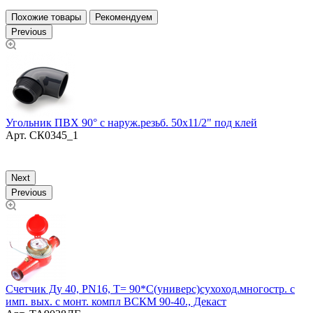
Похожие товары
Рекомендуем
Previous
Угольник ПВХ 90° с наруж.резьб. 50х11/2" под клей
У
Арт.
СК0345_1
Next
Previous
Счетчик Ду 40, PN16, T= 90*С(универс)сухоход.многостр. с
О
имп. вых. с монт. компл ВСКМ 90-40., Декаст