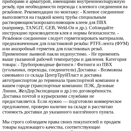
приборами и арматурой, имеющими внутреннюю/наружную
резьбу, при необходимости перехода с клеевого соединения на
резьбовое. Рекомендации по монтажу: - Клеевое соединение
выполняется на гладкий конец трубы специальным
растворяющим/зазорозаполняющим клеем для ПВХ
(например, TANGIT, GEB, Weld-On и др.). Соблюдайте
инструкцию производителя клея и нормы безопасности. -
Резьбовое соединение следует герметизировать материалом,
предназначенным для пластиковой резьбы: PTFE‑лента (ФУМ)
или анаэробный герметик для пластиковых резьб.
Применение льняной пакли недопустимо. - Не применять
выше указанной рабочей температуры и давления. Категория
товара: - Трубопроводные фитинги / Фитинги из ПВХ
(угольники, переходы, соединители) Доставка: - Возможны
самовывоз со склада ЦентрТрубПласт и доставка
автотранспортом до терминала транспортной компании в
вашем городе (транспортные компании: ПЭК, Деловые
Линии, ЖелДорЭкспедиция и др.) по договорённости.
Доставка почтой и курьерскими службами не
предоставляется. Если нужно — подготовлю коммерческое
предложение, проверю наличие на складе и рассчитаю
стоимость доставки до указанного населённого пункта.
Мы строго соблюдаем права своих покупателей и продаем
товары надлежащего качества, соответствующие