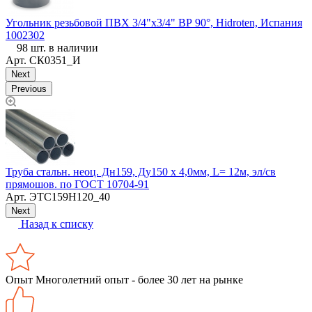
Угольник резьбовой ПВХ 3/4"х3/4" ВР 90°, Hidroten, Испания
У
1002302
98 шт. в наличии
Арт.
СК0351_И
Next
Previous
Б
Труба стальн. неоц. Дн159, Ду150 х 4,0мм, L= 12м, эл/св
прямошов. по ГОСТ 10704-91
Арт.
ЭТС159Н120_40
Next
Назад к списку
Опыт
Многолетний опыт - более 30 лет на рынке