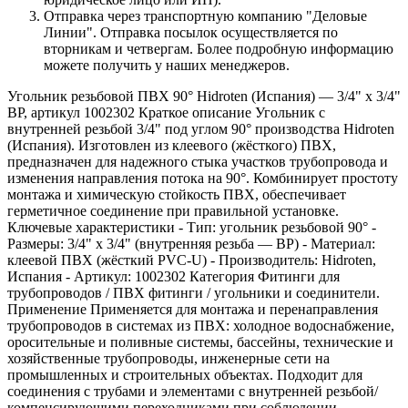
Отправка через транспортную компанию "Деловые
Линии". Отправка посылок осуществляется по
вторникам и четвергам. Более подробную информацию
можете получить у наших менеджеров.
Угольник резьбовой ПВХ 90° Hidroten (Испания) — 3/4" х 3/4"
ВР, артикул 1002302 Краткое описание Угольник с
внутренней резьбой 3/4" под углом 90° производства Hidroten
(Испания). Изготовлен из клеевого (жёсткого) ПВХ,
предназначен для надежного стыка участков трубопровода и
изменения направления потока на 90°. Комбинирует простоту
монтажа и химическую стойкость ПВХ, обеспечивает
герметичное соединение при правильной установке.
Ключевые характеристики - Тип: угольник резьбовой 90° -
Размеры: 3/4" x 3/4" (внутренняя резьба — ВР) - Материал:
клеевой ПВХ (жёсткий PVC-U) - Производитель: Hidroten,
Испания - Артикул: 1002302 Категория Фитинги для
трубопроводов / ПВХ фитинги / угольники и соединители.
Применение Применяется для монтажа и перенаправления
трубопроводов в системах из ПВХ: холодное водоснабжение,
оросительные и поливные системы, бассейны, технические и
хозяйственные трубопроводы, инженерные сети на
промышленных и строительных объектах. Подходит для
соединения с трубами и элементами с внутренней резьбой/
компенсирующими переходниками при соблюдении