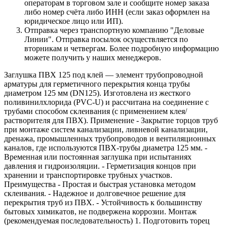
операторам в торговом зале и сообщите номер заказа
либо номер счёта либо ИНН (если заказ оформлен на
юридическое лицо или ИП).
Отправка через транспортную компанию "Деловые
Линии". Отправка посылок осуществляется по
вторникам и четвергам. Более подробную информацию
можете получить у наших менеджеров.
Заглушка ПВХ 125 под клей — элемент трубопроводной
арматуры для герметичного перекрытия конца трубы
диаметром 125 мм (DN125). Изготовлена из жесткого
поливинилхлорида (PVC-U) и рассчитана на соединение с
трубами способом склеивания (с применением клея/
растворителя для ПВХ). Применение - Закрытие торцов труб
при монтаже систем канализации, ливневой канализации,
дренажа, промышленных трубопроводов и вентиляционных
каналов, где используются ПВХ-трубы диаметра 125 мм. -
Временная или постоянная заглушка при испытаниях
давления и гидроизоляции. - Герметизация концов при
хранении и транспортировке трубных участков.
Преимущества - Простая и быстрая установка методом
склеивания. - Надежное и долговечное решение для
перекрытия труб из ПВХ. - Устойчивость к большинству
бытовых химикатов, не подвержена коррозии. Монтаж
(рекомендуемая последовательность) 1. Подготовить торец