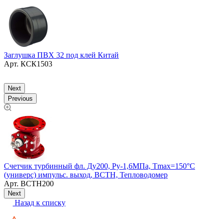
З
Заглушка ПВХ 32 под клей Китай
1
Арт.
КСК1503
Next
Previous
Счетчик турбинный фл. Ду200, Ру-1,6МПа, Тmax=150°С
Т
(универс) импульс. выход, ВСТН, Тепловодомер
Арт.
ВСТН200
Next
Назад к списку