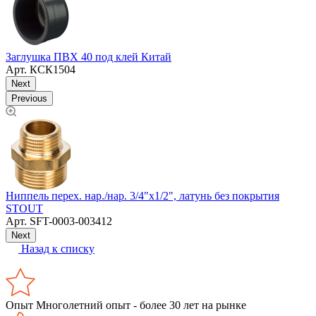
Заглушка ПВХ 40 под клей Китай
З
Арт.
КСК1504
Next
Previous
Ниппель перех. нар./нар. 3/4"х1/2", латунь без покрытия
З
STOUT
T
Арт.
SFT-0003-003412
Next
Назад к списку
Опыт
Многолетний опыт - более 30 лет на рынке