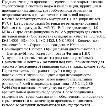
Предназначена для прочного и герметичного закрытия конца
трубопровода в системах водо- и канализации, ирригации и
промышленных линиях, где требуется долговременная
непроницаемость и совместимость с питьевой водой.
Ключевые характеристики - Материал: НПВХ (unplasticized
PVC) - Цвет: тёмно‑серый (оттенки не регламентированы) -
Рабочая температура: 0…+45 °C - Рабочее давление: до 1,0
МПа - Сырьё сертифицировано WRAS (пригодно для систем
питьевой воды) - Соответствие стандартам качества: ISO 9001,
ISO 14001, ISO 45001, ISO 1452, UNE 19601 - Количество в
упаковке: 8 шт. - Страна происхождения: Испания -
Производитель: Hidroten. Официальный дистрибьютор в РФ
— ЦентрТрубПласт. Категория товара Фитинги ПВХ →
Заглушки и торцевые элементы (под клей и резьбовые).
Применение и монтаж - Заглушки под клей: применяются для
жёсткого (постоянного) запирания конца гладких концов труб.
Перед монтажом поверхность трубы и внутреннюю
поверхность заглушки очищают и при необходимости
обрабатывают праймером; затем наносят специальный
растворный клей (например, марки типа TANGIT, GEB,
Weld‑On) и насаживают заглушку на трубу с плавным
вращательным движением до упора. После соединения
выдерживают время схватывания, обеспечивая полноценную
герметичность и механическую прочность соединения. -
Резьбовые заглушки: используются там, где требуется