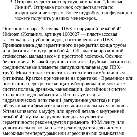
Отправка через транспортную компанию "Деловые
Линии". Отправка посылок осуществляется по
вторникам и четвергам. Более подробную информацию
можете получить у наших менеджеров.
Описание товара: Заглушка ПВХ с наружной резьбой 4"
Hidroten (Испания), артикул 1002027 — пластмассовая
заглушка для трубопроводов, изготовленная из ПВХ.
Предназначена для герметичного перекрытия конца трубы
или фитинга с внутр. резьбой 4". Обладает коррозионной
стойкостью, малым весом и простотой монтажа. Обычно
белого цвета. К какой группе относится: Трубные фитинги и
соединительные элементы (заглушки/клапаны для ПВХ-
труб). Можно также отнести к сантехническим/поливным
фитингам. Краткое применение на практике: - Временное или
постоянное перекрытие конца трубопровода при монтаже
систем полива, дренажа, канализации, бассейнов и систем
холодного водоснабжения. - Используется для
гидравлических испытаний (заглушение участка) и при
обслуживании/ремонте для изоляции отдельных участков. -
Устанавливается в муфту или другой деталь с внутренней
резьбой 4" путем накручивания; для улучшения
герметичности рекомендуется применять ФУМ-ленту или
уплотнительное кольцо. - Не рекомендуется для систем с
высокими температурами или агрессивными химикатами —