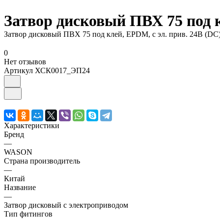
Затвор дисковый ПВХ 75 под к
Затвор дисковый ПВХ 75 под клей, EPDM, с эл. прив. 24В (DС
0
Нет отзывов
Артикул
ХСК0017_ЭП24
Характеристики
Бренд
—
WASON
Страна производитель
—
Китай
Название
—
Затвор дисковый с электроприводом
Тип фитингов