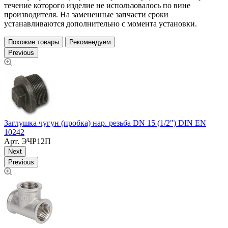
течение которого изделие не использовалось по вине
производителя. На замененные запчасти сроки
устанавливаются дополнительно с момента установки.
Похожие товары
Рекомендуем
Previous
Заглушка чугун (пробка) нар. резьба DN 15 (1/2") DIN EN
Н
10242
Арт.
ЭЧР12П
Next
Previous
В