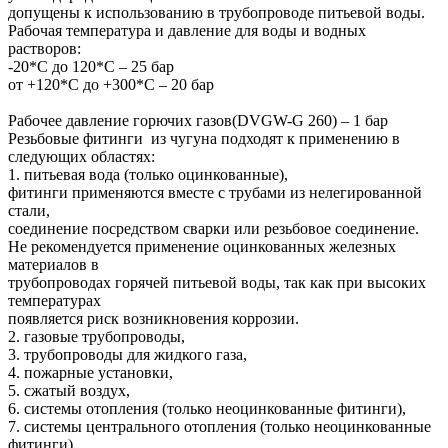
допущены к использованию в трубопроводе питьевой воды.
Рабочая температура и давление для воды и водных
растворов:
-20*C до 120*С – 25 бар
от +120*C до +300*С – 20 бар
Рабочее давление горючих газов(DVGW-G 260) – 1 бар
Резьбовые фитинги из чугуна подходят к применению в
следующих областях:
1. питьевая вода (только оцинкованные),
фитинги применяются вместе с трубами из нелегированной
стали,
соединение посредством сварки или резьбовое соединение.
Не рекомендуется применение оцинкованных железных
материалов в
трубопроводах горячей питьевой воды, так как при высоких
температурах
появляется риск возникновения коррозии.
2. газовые трубопроводы,
3. трубопроводы для жидкого газа,
4. пожарные установки,
5. сжатый воздух,
6. системы отопления (только неоцинкованные фитинги),
7. системы центрального отопления (только неоцинкованные
фитинги),