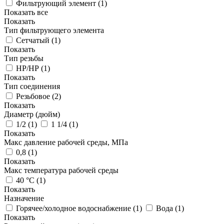
Фильтрующий элемент (
1
)
Показать все
Показать
Тип фильтрующего элемента
Сетчатый (
1
)
Показать
Тип резьбы
НР/НР (
1
)
Показать
Тип соединения
Резьбовое (
2
)
Показать
Диаметр (дюйм)
1/2 (
1
)
1 1/4 (
1
)
Показать
Макс давление рабочей среды, МПа
0,8 (
1
)
Показать
Макс температура рабочей среды
40 °С (
1
)
Показать
Назначение
Горячее/холодное водоснабжение (
1
)
Вода (
1
)
Показать