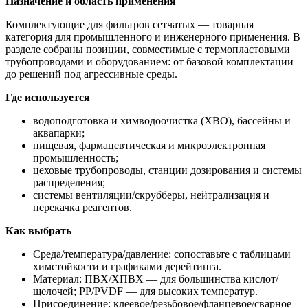
Назначение и область применения
Комплектующие для фильтров сетчатых — товарная
категория для промышленного и инженерного применения. В
разделе собраны позиции, совместимые с термопластовыми
трубопроводами и оборудованием: от базовой комплектации
до решений под агрессивные среды.
Где используется
водоподготовка и химводоочистка (ХВО), бассейны и
аквапарки;
пищевая, фармацевтическая и микроэлектронная
промышленность;
цеховые трубопроводы, станции дозирования и системы
распределения;
системы вентиляции/скрубберы, нейтрализация и
перекачка реагентов.
Как выбрать
Среда/температура/давление: сопоставьте с таблицами
химстойкости и графиками дерейтинга.
Материал: ПВХ/ХПВХ — для большинства кислот/
щелочей; PP/PVDF — для высоких температур.
Присоединение: клеевое/резьбовое/фланцевое/сварное