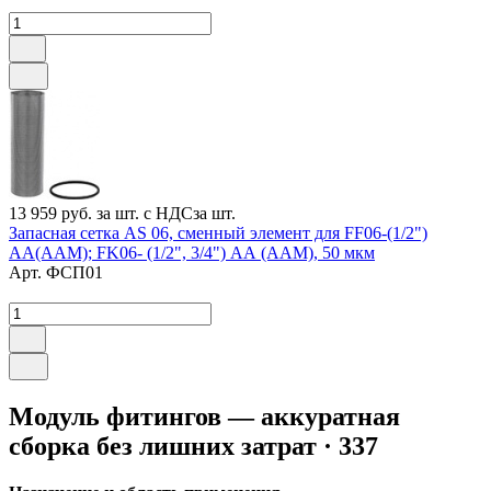
13 959 руб.
за шт. с НДС
за шт.
Запасная сетка AS 06, сменный элемент для FF06-(1/2")
AA(AAM); FK06- (1/2", 3/4") АА (ААМ), 50 мкм
Арт.
ФСП01
Модуль фитингов — аккуратная
сборка без лишних затрат · 337