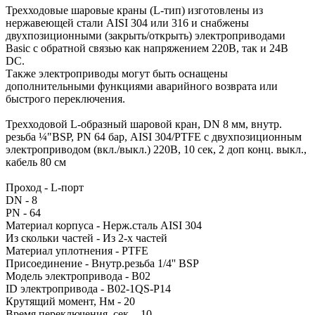
Трехходовые шаровые краны (L-тип) изготовлены из
нержавеющей стали AISI 304 или 316 и снабжены
двухпозиционными (закрыть/открыть) электроприводами
Basic с обратной связью как напряжением 220В, так и 24В
DC.
Также электроприводы могут быть оснащены
дополнительными функциями аварийного возврата или
быстрого переключения.
Трехходовой L-образный шаровой кран, DN 8 мм, внутр.
резьба ¼"BSP, PN 64 бар, AISI 304/PTFE с двухпозиционным
электроприводом (вкл./выкл.) 220В, 10 сек, 2 доп конц. выкл.,
кабель 80 см
Проход - L-порт
DN - 8
PN - 64
Материал корпуса - Нерж.сталь AISI 304
Из скольки частей - Из 2-х частей
Материал уплотнения - PTFE
Присоединение - Внутр.резьба 1/4'' BSP
Модель электропривода - B02
ID электропривода - B02-1QS-P14
Крутящий момент, Нм - 20
Время переключения, сек. - 10