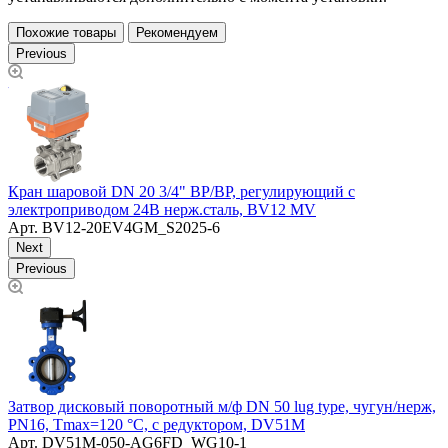
Похожие товары
Рекомендуем
Previous
л/
Кран шаровой DN 20 3/4" ВР/ВР, регулирующий с
К
электроприводом 24В нерж.сталь, BV12 MV
н
Арт.
BV12-20EV4GM_S2025-6
Next
Previous
Затвор дисковый поворотный м/ф DN 50 lug type, чугун/нерж,
К
PN16, Тmax=120 °C, с редуктором, DV51М
(
Арт.
DV51M-050-AG6FD_WG10-1