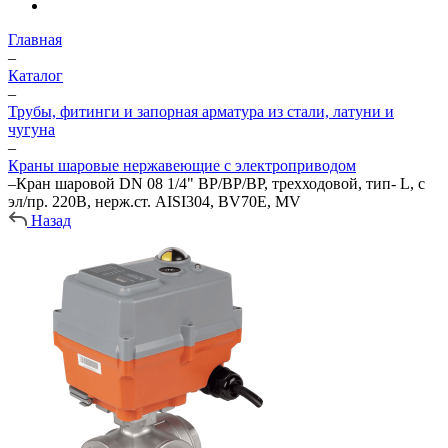
Главная
–
Каталог
–
Трубы, фитинги и запорная арматура из стали, латуни и
чугуна
–
Краны шаровые нержавеющие с электроприводом
–
Кран шаровой DN 08 1/4" ВР/ВР/ВР, трехходовой, тип- L, с
эл/пр. 220В, нерж.ст. AISI304, BV70Е, MV
Назад