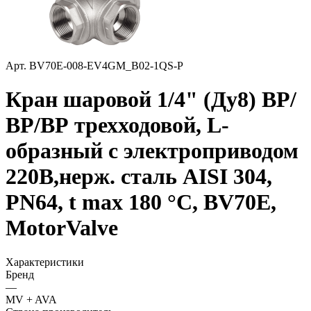
Арт.
BV70Е-008-EV4GM_В02-1QS-P
Кран шаровой 1/4" (Ду8) ВР/
ВР/ВР трехходовой, L-
образный с электроприводом
220В,нерж. сталь AISI 304,
PN64, t max 180 °С, BV70Е,
MotorValve
Характеристики
Бренд
—
MV + AVA