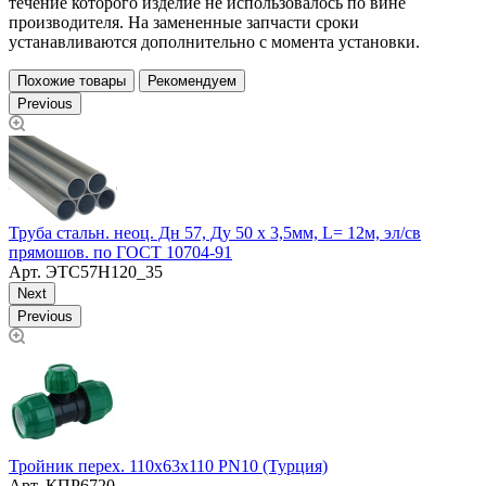
течение которого изделие не использовалось по вине
производителя. На замененные запчасти сроки
устанавливаются дополнительно с момента установки.
Похожие товары
Рекомендуем
Previous
Труба стальн. неоц. Дн 57, Ду 50 х 3,5мм, L= 12м, эл/св
Т
прямошов. по ГОСТ 10704-91
п
Арт.
ЭТС57Н120_35
Next
Previous
Т
к
Тройник перех. 110х63х110 PN10 (Турция)
Арт.
КПР6720