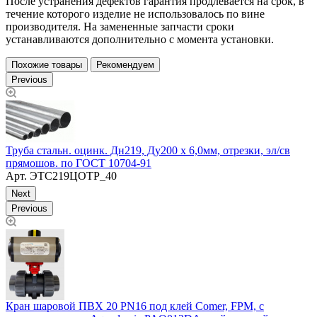
После устранения дефектов гарантия продлевается на срок, в
течение которого изделие не использовалось по вине
производителя. На замененные запчасти сроки
устанавливаются дополнительно с момента установки.
Похожие товары
Рекомендуем
Previous
Труба стальн. оцинк. Дн219, Ду200 х 6,0мм, отрезки, эл/св
Т
прямошов. по ГОСТ 10704-91
1
Арт.
ЭТС219ЦОТР_40
Next
Previous
Кран шаровой ПВХ 20 PN16 под клей Comer, FPM, с
П