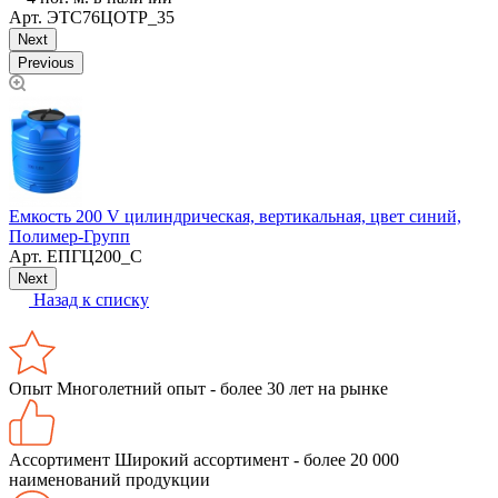
Арт.
ЭТС76ЦОТР_35
Next
Previous
5
Емкость 200 V цилиндрическая, вертикальная, цвет синий,
Т
Полимер-Групп
Арт.
ЕПГЦ200_С
Next
Назад к списку
Опыт
Многолетний опыт - более 30 лет на рынке
Ассортимент
Широкий ассортимент - более 20 000
наименований продукции