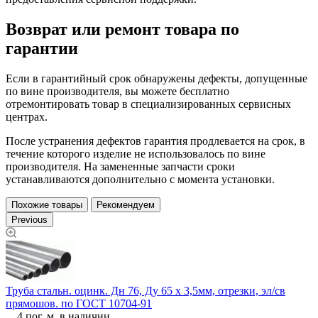
Возврат или ремонт товара по
гарантии
Если в гарантийный срок обнаружены дефекты, допущенные
по вине производителя, вы можете бесплатно
отремонтировать товар в специализированных сервисных
центрах.
После устранения дефектов гарантия продлевается на срок, в
течение которого изделие не использовалось по вине
производителя. На замененные запчасти сроки
устанавливаются дополнительно с момента установки.
Похожие товары
Рекомендуем
Previous
Труба стальн. оцинк. Дн 76, Ду 65 х 3,5мм, отрезки, эл/св
Т
прямошов. по ГОСТ 10704-91
6
4 пог. м. в наличии