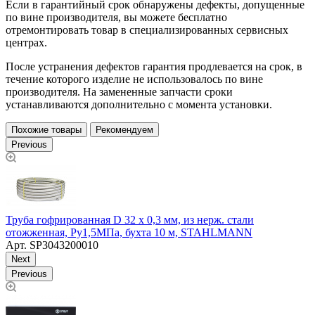
Если в гарантийный срок обнаружены дефекты, допущенные
по вине производителя, вы можете бесплатно
отремонтировать товар в специализированных сервисных
центрах.
После устранения дефектов гарантия продлевается на срок, в
течение которого изделие не использовалось по вине
производителя. На замененные запчасти сроки
устанавливаются дополнительно с момента установки.
Похожие товары
Рекомендуем
Previous
Труба гофрированная D 32 х 0,3 мм, из нерж. стали
Т
отожженная, Ру1,5МПа, бухта 10 м, STAHLMANN
Арт.
SP3043200010
Next
Previous