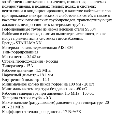
хозяйственно-питьевого назначения, отопления, в системах
пожаротушения, в водяных теплых полах, в системах
вентиляции и кондиционирования, в качестве кабель-каналов
при прокладке электрических и слаботочных сетей, а также в
качестве технологических трубопроводов, транспортирующих
жидкости, неагрессивные к материалам трубы .
Гофрированные трубы из нержа веющей стали SS304
Stahlmann в оболочке, помимо вышеперечисленного, также
могут применяться в системах газоснабжения.
Бренд - STAHLMANN
Материал - сталь нержавеющая AISI 304
Тип- гофрированная
Масса нетто - 0,142 кг
Страна происхождения - Россия
Типоразмер - 15A
Рабочее давление - 1,5 МПа
Наружный диаметр - 18.1 мм
Внутренний диаметр - 14.1
Минимальное кол-во пиков гофры на 100 мм - 20 шт
Минимальная температура без давления - -60 oC
Рабочая температура при давлении 1,5 МПа - 150 oC
Толщина стенки трубы - 0.3
Максимальное (разрушающее) давление при температуре -20
oC - 21 МПа
Коэффициент теплопроводности - 17 Вт/м*К