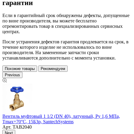
гарантии
Если в гарантийный срок обнаружены дефекты, допущенные
по вине производителя, вы можете бесплатно
отремонтировать товар в специализированных сервисных
центрах.
После устранения дефектов гарантия продлевается на срок, в
течение которого изделие не использовалось по вине
производителя. На замененные запчасти сроки
устанавливаются дополнительно с момента установки.
Похожие товары
Рекомендуем
Previous
Вентиль муфтовый 1 1/2 (DN 40), латунный, Ру 1,6 МПа,
В
Тmax=70°C, 15Б3р, SantechSystems
Т
Арт.
ТАВ2040
Next