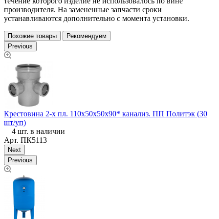
течение которого изделие не использовалось по вине
производителя. На замененные запчасти сроки
устанавливаются дополнительно с момента установки.
Похожие товары
Рекомендуем
Previous
Крестовина 2-х пл. 110х50х50х90* канализ. ПП Политэк (30
Т
шт/уп)
4 шт. в наличии
Арт.
ПК5113
Next
Previous
0
К