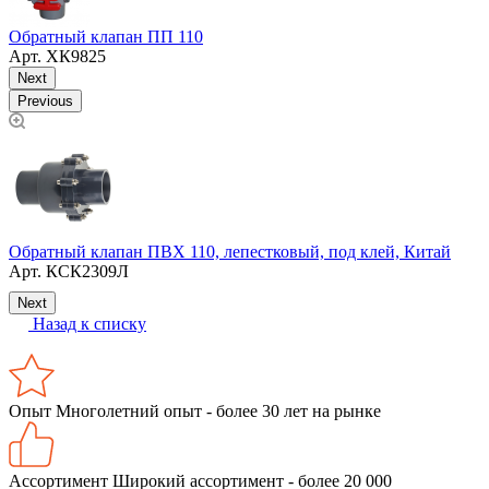
П
Обратный клапан ПП 110
Арт.
ХК9825
Next
Previous
Т
Обратный клапан ПВХ 110, лепестковый, под клей, Китай
S
Арт.
КСК2309Л
Next
Назад к списку
Опыт
Многолетний опыт - более 30 лет на рынке
Ассортимент
Широкий ассортимент - более 20 000