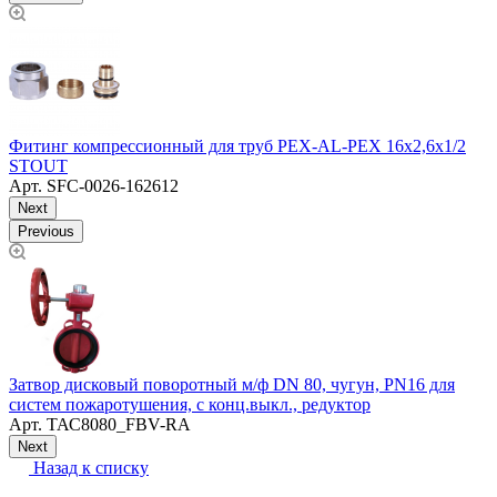
Фитинг компрессионный для труб PEX-AL-PEX 16х2,6х1/2
У
STOUT
Арт.
SFC-0026-162612
Next
Previous
Т
о
Затвор дисковый поворотный м/ф DN 80, чугун, PN16 для
систем пожаротушения, с конц.выкл., редуктор
Арт.
ТАС8080_FBV-RA
Next
Назад к списку